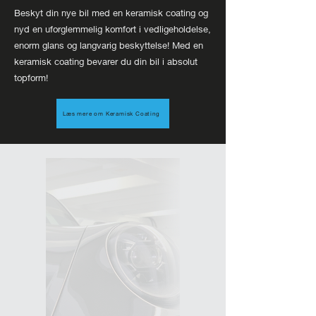
Beskyt din nye bil med en keramisk coating og
nyd en uforglemmelig komfort i vedligeholdelse,
enorm glans og langvarig beskyttelse! Med en
keramisk coating bevarer du din bil i absolut
topform!
Læs mere om Keramisk Coating